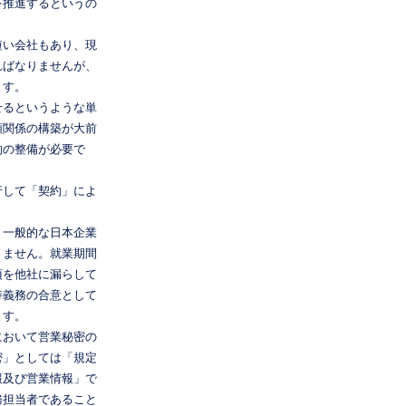
を推進するというの
短い会社もあり、現
ればなりませんが、
ます。
せるというような単
頼関係の構築が大前
約の整備が必要で
行して「契約」によ
。一般的な日本企業
りません。就業期間
項を他社に漏らして
持義務の合意として
ます。
において営業秘密の
密」としては「規定
報及び営業情報」で
務担当者であること