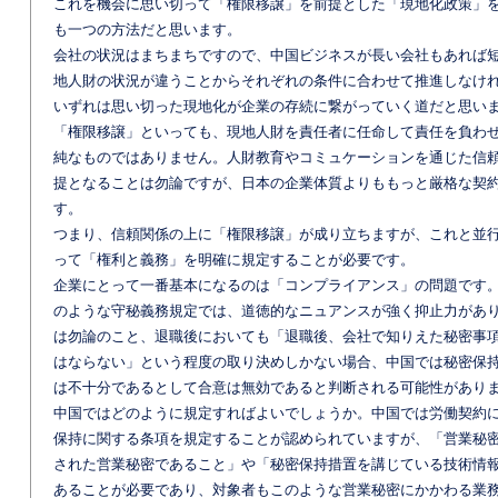
これを機会に思い切って「権限移譲」を前提とした「現地化政策」
も一つの方法だと思います。
会社の状況はまちまちですので、中国ビジネスが長い会社もあれば
地人財の状況が違うことからそれぞれの条件に合わせて推進しなけ
いずれは思い切った現地化が企業の存続に繋がっていく道だと思い
「権限移譲」といっても、現地人財を責任者に任命して責任を負わ
純なものではありません。人財教育やコミュケーションを通じた信
提となることは勿論ですが、日本の企業体質よりももっと厳格な契
す。
つまり、信頼関係の上に「権限移譲」が成り立ちますが、これと並
って「権利と義務」を明確に規定することが必要です。
企業にとって一番基本になるのは「コンプライアンス」の問題です
のような守秘義務規定では、道徳的なニュアンスが強く抑止力があ
は勿論のこと、退職後においても「退職後、会社で知りえた秘密事
はならない」という程度の取り決めしかない場合、中国では秘密保
は不十分であるとして合意は無効であると判断される可能性があり
中国ではどのように規定すればよいでしょうか。中国では労働契約
保持に関する条項を規定することが認められていますが、「営業秘
された営業秘密であること」や「秘密保持措置を講じている技術情
あることが必要であり、対象者もこのような営業秘密にかかわる業