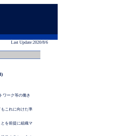
Last Update:2020/8/6
)
トワーク等の働き
てもこれに向けた準
ことを前提に組織マ