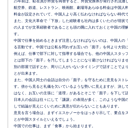
25年前は、駐在員が外貨を両替すると、外貨兌換券が発行され流通
航空券、鉄道、レストラン、映画館、劇場等あらゆる料金は中国人
料金が設定されていて、中国人より高く払わなければならない時代
また、文化大革命で「下放」した経験者も社内は多くいたのが現状で
の人までが文革経験者であることも頭の隅に入れておくと中国の理
す。
中国で仕事を始めるときまず注意しなければならいのは、中国人の
る言動です。中国では公私を問わずお互いの「面子」を何より大切
例えば、仕事で部下に対して指導する場合でも、他の中国人スタッ
とは部下の「面子」を汚してしまうことになり避けなければなりま
別の部屋で話すとか、周りに人がいないタイミングで話すことでよ
とが出来ます。
また、中国人同士の会話は自分の「面子」を守るために意見をスト
す。傍から見ると礼儀を欠いているような勢いに見えますが、決し
はなく、お互いの主張に「道理」があるとそこで「面子」を下して
日本人の会話は往々にして「謙譲」の表現が多く、このような中国
しで結論が見えにくいために真意が伝わらないこともあります。
意見を言う場合は、まずイエスかノーかをはっきり示して、要点を
とが中国スタイルといえるでしょう。
中国での仕事は、まず「食事」から始まります。