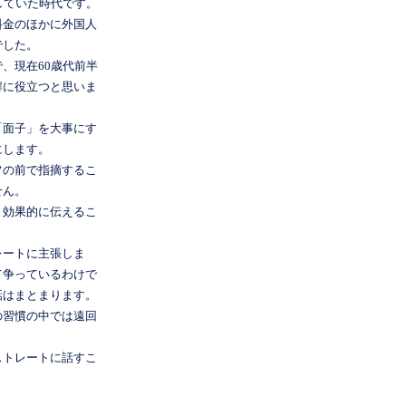
していた時代です。
料金のほかに外国人
でした。
、現在60歳代前半
解に役立つと思いま
「面子」を大事にす
にします。
フの前で指摘するこ
せん。
り効果的に伝えるこ
レートに主張しま
て争っているわけで
話はまとまります。
の習慣の中では遠回
ストレートに話すこ