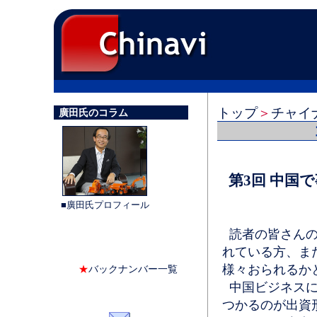
トップ
＞
チャイ
廣田氏のコラム
第3回 中国
■廣田氏プロフィール
読者の皆さんの
れている方、ま
様々おられるか
★
バックナンバー一覧
中国ビジネスに
つかるのが出資