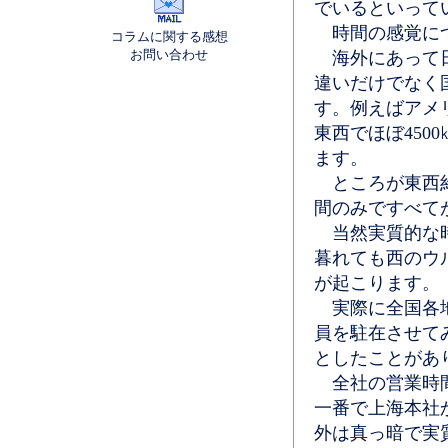
でいるといって
時間の感覚につ
コラムに関する感想
お問い合わせ
海外にあって日
違いだけでなく
す。例えばアメ
東西でほぼ450
ます。
ところが東西約
間のみですべて
当然実質的な時
暮れても西のウ
が起こります。
実際に全国各地
員を駐在させて
としたことがあ
全社の営業時間
一番で上海本社
外は真っ暗で実