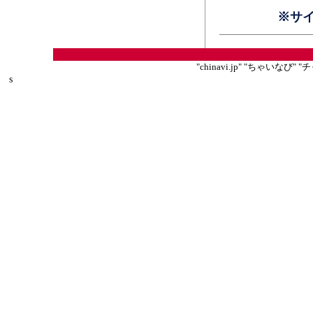
※サ
"chinavi.jp" "ちゃいな
s