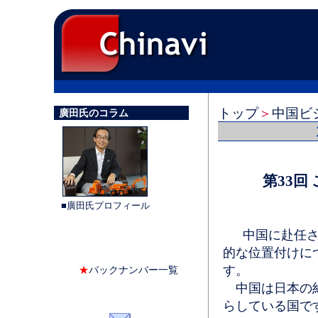
トップ
＞
中国ビ
廣田氏のコラム
第33回
■廣田氏プロフィール
中国に赴任され
的な位置付けに
す。
★
バックナンバー一覧
中国は日本の約
らしている国で