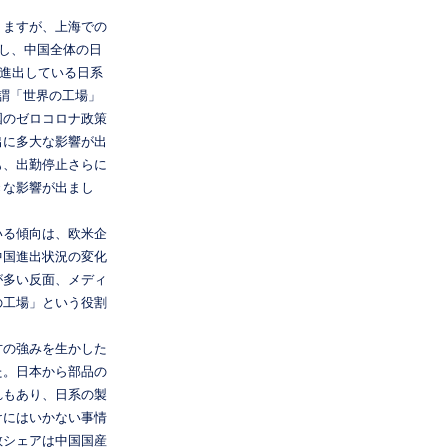
りますが、上海での
退し、中国全体の日
へ進出している日系
謂「世界の工場」
国のゼロコロナ政策
出に多大な影響が出
も、出勤停止さらに
きな影響が出まし
いる傾向は、欧米企
中国進出状況の変化
が多い反面、メディ
の工場」という役割
方の強みを生かした
た。日本から部品の
れもあり、日系の製
けにはいかない事情
数シェアは中国国産