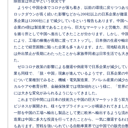
除措置は停止中という状況です
ようやく中国全体でコロナが落ち着き、以前の環境に戻りつつあ
ロックダウンが長く続いた影響などから200社以上の日系企業が撤
系企業は12000社にまで減少しているという報告もあります。中国
企業の4割は製造業であることから、巨大なマーケットと労働力、所
を拠り所として中国へ進出してきたことが分かります。しかし、中
により、工場の稼働が長期に渡ってストップし、日本側の生産や輸
たことで経営困難に陥った企業も多々あります。また、現地駐在員
は外出禁止が長期にわたったことから家族帯同者は日常生活でも大
た。
ゼロコロナ政策の影響による撤退や倒産等で日系企業が減少して
業も同様で、「脱・中国」現象が進んでいるようです。日系企業の
について業種別でみると、機械・電気製造業、アパレル産業の減少
カルケアや教育分野、金融保険業では増加傾向という様に、「世界
には大きな変化がみられるようになってきました。
これまで日中間には日本の技術力と中国の巨大マーケット言う双
ビジネスが展開され、様々なサプライチェーンが構築されてきまし
一部を中国の工場へ輸出し製品として更に欧米へ輸出するような流
造業は中国に多大な投資を行ってきたことから、一気に撤退するわ
もあります。苦戦を強いられている自動車業界では中国での販売台