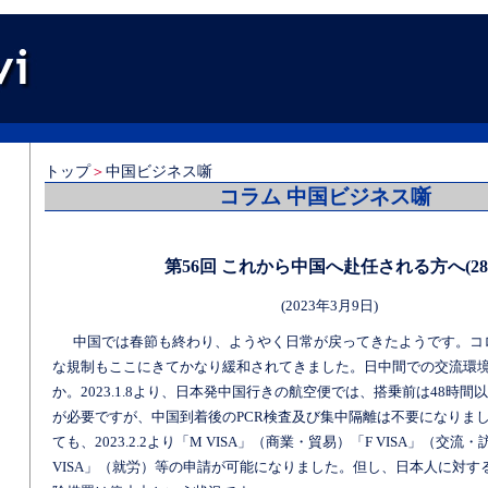
トップ
＞
中国ビジネス噺
コラム 中国ビジネス噺
第56回 これから中国へ赴任される方へ(28
(2023年3月9日)
中国では春節も終わり、ようやく日常が戻ってきたようです。コ
な規制もここにきてかなり緩和されてきました。日中間での交流環
か。2023.1.8より、日本発中国行きの航空便では、搭乗前は48時間
が必要ですが、中国到着後のPCR検査及び集中隔離は不要になりました
ても、2023.2.2より「M VISA」（商業・貿易）「F VISA」（交流
VISA」（就労）等の申請が可能になりました。但し、日本人に対する1