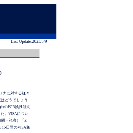
Last Update:2023/3/9
)
ロナに対する様々
境はどうでしょう
以内のPCR陰性証明
。VISAについ
・訪問・視察）「Z
5日間のVISA免