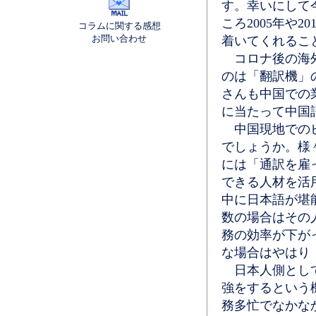
す。幸いにして
ころ2005年や
コラムに関する感想
お問い合わせ
着いてくれるこ
コロナ後の海外
のは「翻訳機」
さんも中国での
に当たって中国
中国現地でのビ
でしょうか。様
には「通訳を雇
できる人材を活
中に日本語が堪
数の場合はその
務の効率が下が
な場合はやはり
日本人側として
強をするという
務多忙でなかな