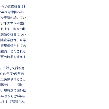
からの直接投資は1
の44％が中国への
重な姿勢が続いてい
ビジネスマンや旅行
られます。昨今の世
業誘致や投資につい
関連産業は進出企業
、市場価値としての
駐在員、またこれか
変更の時期を迎えま
」に対して課税さ
居住の年度が6年未
置は免除されること
年間継続して中国に
で、現時点で国外給
5年度からは6年経
に対して課税され