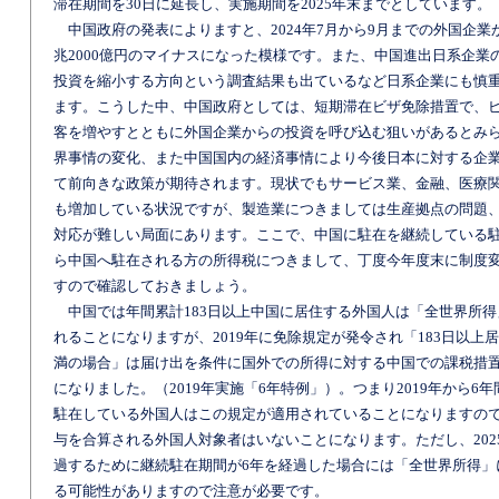
滞在期間を30日に延長し、実施期間を2025年末までとしています。
中国政府の発表によりますと、2024年7月から9月までの外国企業
兆2000億円のマイナスになった模様です。また、中国進出日系企業
投資を縮小する方向という調査結果も出ているなど日系企業にも慎
ます。こうした中、中国政府としては、短期滞在ビザ免除措置で、
客を増やすとともに外国企業からの投資を呼び込む狙いがあるとみ
界事情の変化、また中国国内の経済事情により今後日本に対する企
て前向きな政策が期待されます。現状でもサービス業、金融、医療
も増加している状況ですが、製造業につきましては生産拠点の問題
対応が難しい局面にあります。ここで、中国に駐在を継続している
ら中国へ駐在される方の所得税につきまして、丁度今年度末に制度
すので確認しておきましょう。
中国では年間累計183日以上中国に居住する外国人は「全世界所得
れることになりますが、2019年に免除規定が発令され「183日以上
満の場合」は届け出を条件に国外での所得に対する中国での課税措
になりました。（2019年実施「6年特例」）。つまり2019年から6
駐在している外国人はこの規定が適用されていることになりますの
与を合算される外国人対象者はいないことになります。ただし、202
過するために継続駐在期間が6年を経過した場合には「全世界所得」
る可能性がありますので注意が必要です。