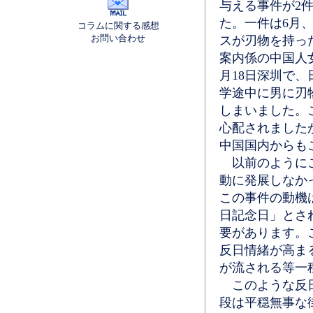
与える事件が2
た。一件は6月
コラムに関する感想
お問い合わせ
スが刃物を持っ
案内係の中国人
月18日深圳で
学途中に男に刃
しまいました。
心配されました
中国国内からも
以前のようにこ
動に発展しなか
この事件の動機
日記念日」とさ
要があります。
反日情緒が高ま
が流される等一
このような反日
段は平穏無事な