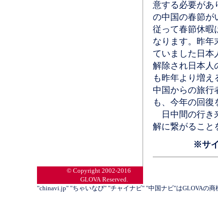
意する必要があ
の中国の春節が
従って春節休暇は
なります。昨年末
ていました日本
解除され日本人
も昨年より増え
中国からの旅行
も、今年の回復
日中間の行き来
解に繋がること
※サ
© Copyright 2002-2016
GLOVA Reserved.
"chinavi.jp" "ちゃいなび" "チャイナビ" "中国ナビ"はGLOVA