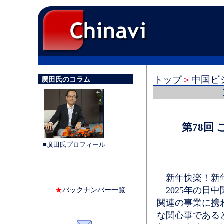
トップ
＞
中国ビ
廣田氏のコラム
第78回
■廣田氏プロフィール
新年快楽！新年
2025年の日
★
バックナンバー一覧
関連の事業に携
な関心事である