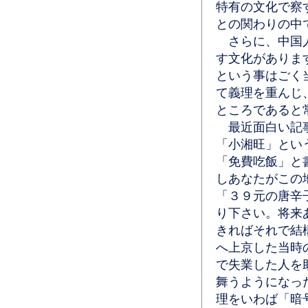
特有の文化で察
との関わりの中
さらに、中国人
す文化がありま
という事はごく
て義理を重んじ
ところであると
最近面白い記事
「小湘旺」とい
「免費吃飯」と
しあなたがこの
「３９元の唐辛
り下さい。将来
きればそれで結
へ上京した当時
で失業した人を
舞うようになっ
理をいわば「暗