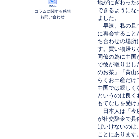
地がにぎわった
できるようにな
コラムに関する感想
お問い合わせ
ました。
早速、私の且つ
に再会すること
ち合わせの場所
す。買い物帰り
同僚の為に中国
で彼が取り出し
のお茶」「黄山
らくお土産だけ
中国では親しく
というのは良く
もてなしを受け
日本人は「今度
が社交辞令で具
ばいけないのは
ことにあります