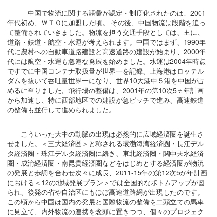
中国で物流に関する語彙が認定・制度化されたのは、2001
年代初め、ＷＴＯに加盟した頃。 その後、中国物流は段階を追っ
て整備されていきました。物流を担う交通手段としては、主に、
道路・鉄道・航空・水運が考えられます。中国ではまず、1990年
代に農村への自動車道路建設と高速道路の建設が始まり、2000年
代には航空・水運も急速な発展を始めました。水運は2004年時点
ですでに中国コンテナ取扱量が世界一を記録、上海港はロッテル
ダムを抜いて呑吐量世界一になり、世界10大港中５港を中国が占
めるに至りました。飛行場の整備は、2001年の第10次5ヵ年計画
から加速し、特に西部地区での建設が急ピッチで進み、高速鉄道
の整備も並行して進められました。
こういった大中の動脈の出現は必然的に広域経済圏を誕生さ
せました。＜三大経済圏＞と称される環渤海湾経済圏・長江デル
タ経済圏・珠江デルタ経済圏に続き、東北経済圏・関中天水経済
圏・成渝経済圏・南昆貴経済圏などをはじめとする経済圏が物流
の発展と歩調を合わせ次々に成長、2011-15年の第12次5か年計画
における＜12の地域発展プラン＞では全国的なボトムアップが図
られ、後発の省や自治区にもほぼ高速道路網が出現したのです。
この頃から中国は国内の発展と国際物流の整備を二頭立ての馬車
に見立て、内外物流の連携を念頭に置きつつ、個々のプロジェク