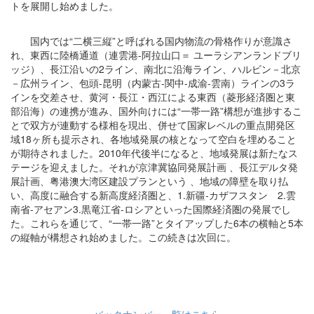
トを展開し始めました。
国内では“二横三縦”と呼ばれる国内物流の骨格作りが意識さ
れ、東西に陸橋通道（連雲港-阿拉山口＝ ユーラシアンランドブリ
ッジ）、長江沿いの2ライン、南北に沿海ライン、ハルビン－北京
－広州ライン、包頭-昆明（内蒙古-関中-成渝-雲南）ラインの3ラ
インを交差させ、黄河・長江・西江による東西（菱形経済圏と東
部沿海）の連携が進み、国外向けには“一帯一路”構想が進捗するこ
とで双方が連動する様相を現出、併せて国家レベルの重点開発区
域18ヶ所も提示され、各地域発展の核となって空白を埋めること
が期待されました。2010年代後半になると、地域発展は新たなス
テージを迎えました。それが京津冀協同発展計画 、長江デルタ発
展計画、粤港澳大湾区建設プランという 、地域の障壁を取り払
い、高度に融合する新高度経済圏と、1.新疆-カザフスタン 2.雲
南省-アセアン3.黒竜江省-ロシアといった国際経済圏の発展でし
た。これらを通じて、“一帯一路”とタイアップした6本の横軸と5本
の縦軸が構想され始めました。この続きは次回に。